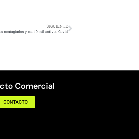
SIGUIENTE
os contagiados y casi 9 mil activos Covid
cto Comercial
CONTACTO