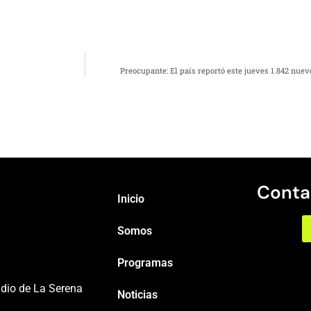
Preocupante: El país reportó este jueves 1.842 nuev
Conta
Inicio
Somos
Programas
adio de La Serena
Noticias