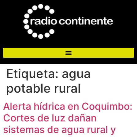
Etiqueta:
agua
potable rural
Alerta hídrica en Coquimbo:
Cortes de luz dañan
sistemas de agua rural y