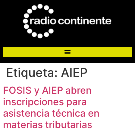
Etiqueta:
AIEP
FOSIS y AIEP abren
inscripciones para
asistencia técnica en
materias tributarias