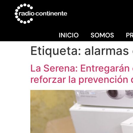
INICIO
SOMOS
P
Etiqueta:
alarmas 
La Serena: Entregarán
reforzar la prevención 