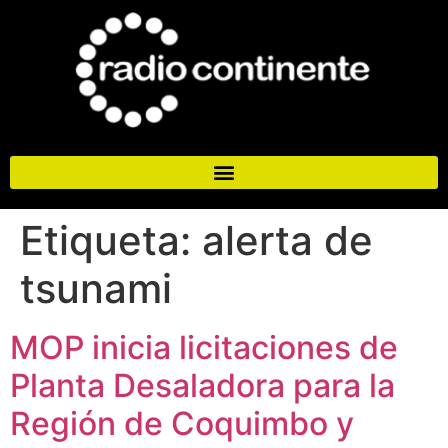
Etiqueta:
alerta de
tsunami
MOP inicia licitaciones de
Planta Desaladora para la
Región de Coquimbo y