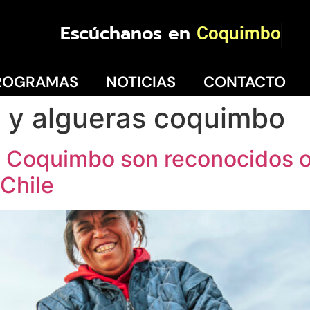
Escúchanos en
Coquimbo
ROGRAMAS
NOTICIAS
CONTACTO
s y algueras coquimbo
e Coquimbo son reconocidos 
 Chile