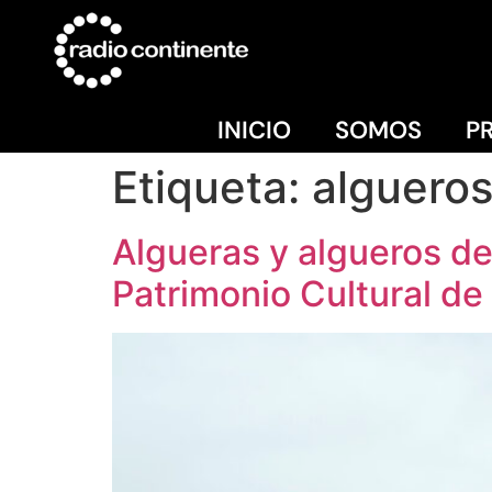
INICIO
SOMOS
P
Etiqueta:
alguero
Algueras y algueros d
Patrimonio Cultural de