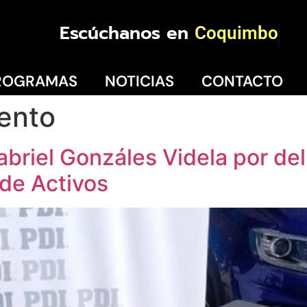
Escúchanos en
Coquimbo
ROGRAMAS
NOTICIAS
CONTACTO
ento
briel Gonzáles Videla por del
 de Activos