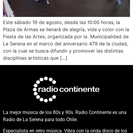
Este sábado 19 de agosto, desde las 10:00 horas, la
Plaza de Armas se llenará de alegría, vida y color con la
Fiesta de las Artes, organizada por la Municipalidad de
La Serena en el marco del aniversario 479 de la ciudad,
con la cual se busca difundir y promover las distintas
disciplinas artísticas que […]
La mejor música de los 80s y 90s. Radio Continente es una
Radio de La Serena para todo Chile.
Especialista en retro música. Vibra con la onda disco de los