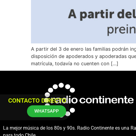
A partir del 3 de enero las familias podrán in
disposición de apoderados y apoderadas que,
matrícula, todavía no cuenten con […]
CONTACTO DIRECTO
WHATSAPP
La mejor música de los 80s y 90s. Radio Continente es una R
para todo Chile.