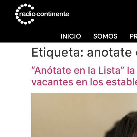
INICIO
SOMOS
P
Etiqueta:
anotate e
“Anótate en la Lista” 
vacantes en los estab