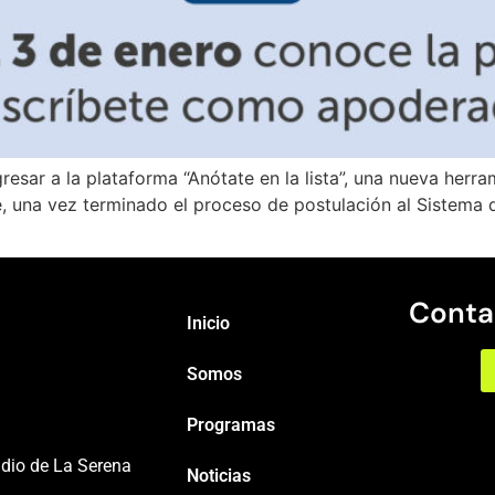
gresar a la plataforma “Anótate en la lista”, una nueva her
 una vez terminado el proceso de postulación al Sistema 
Conta
Inicio
Somos
Programas
adio de La Serena
Noticias