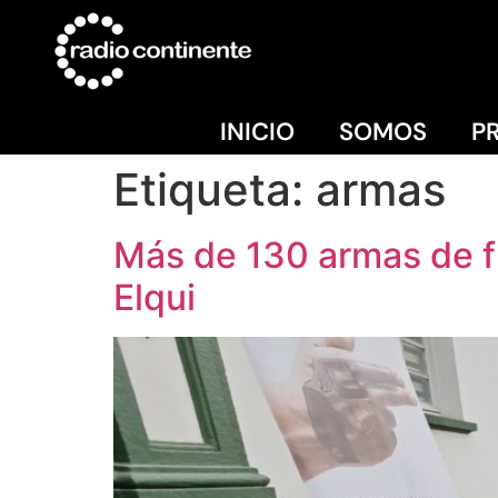
INICIO
SOMOS
P
Etiqueta:
armas
Más de 130 armas de f
Elqui