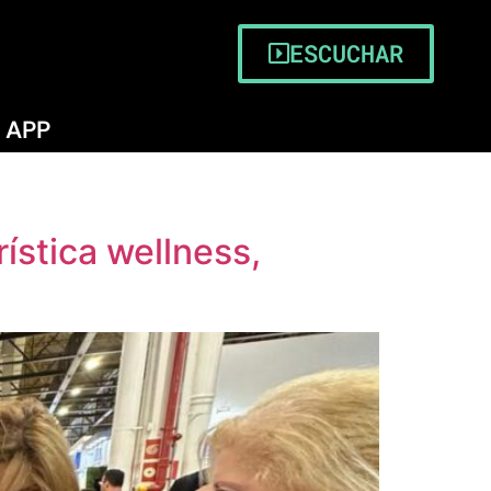
ESCUCHAR
APP
ística wellness,