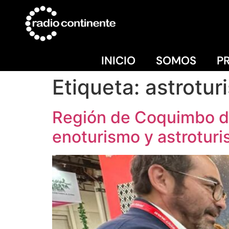
INICIO
SOMOS
P
Etiqueta:
astrotur
Región de Coquimbo des
enoturismo y astrotur