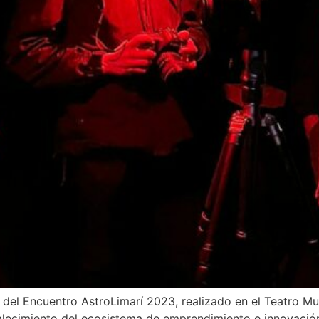
del Encuentro AstroLimarí 2023, realizado en el Teatro Mu
talecimiento del ecosistema de emprendimiento e innovación 