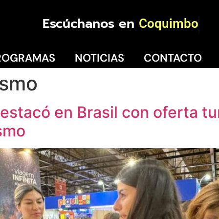
Escúchanos en
La Serena
ROGRAMAS
NOTICIAS
CONTACTO
ismo
tacó en Brasil con oferta tur
ismo