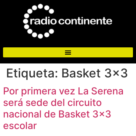
Etiqueta:
Basket 3×3
Por primera vez La Serena
será sede del circuito
nacional de Basket 3×3
escolar