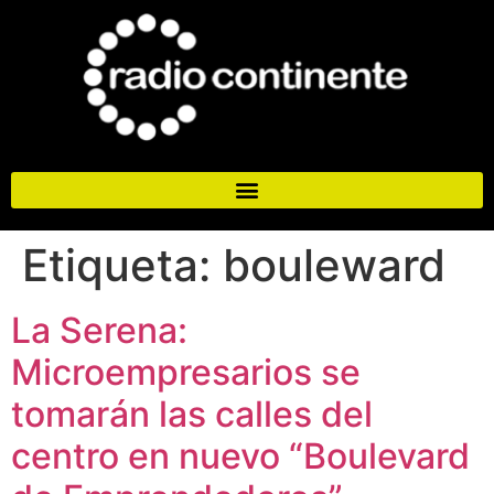
Etiqueta:
bouleward
La Serena:
Microempresarios se
tomarán las calles del
centro en nuevo “Boulevard