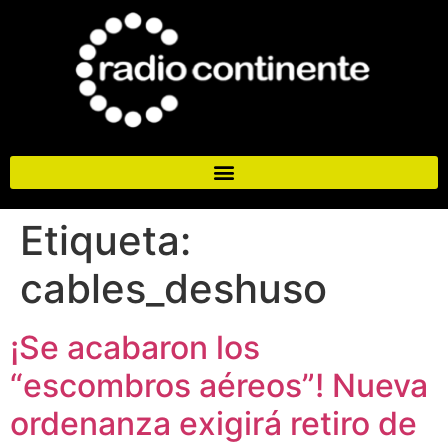
Etiqueta:
cables_deshuso
¡Se acabaron los
“escombros aéreos”! Nueva
ordenanza exigirá retiro de