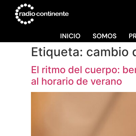
INICIO
SOMOS
P
Etiqueta:
cambio 
El ritmo del cuerpo: b
al horario de verano