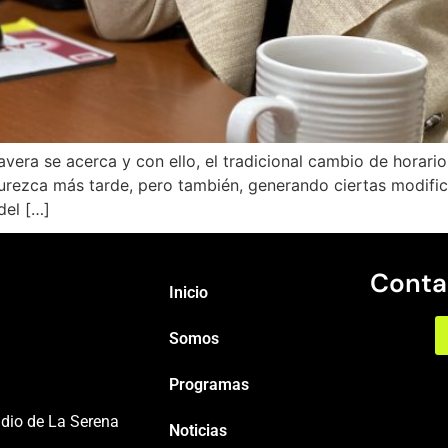
mavera se acerca y con ello, el tradicional cambio de horari
urezca más tarde, pero también, generando ciertas modific
del […]
Conta
Inicio
Somos
Programas
adio de La Serena
Noticias