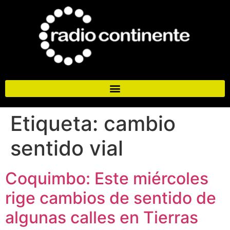
Etiqueta:
cambio
sentido vial
Coquimbo: Este miércoles
rige cambios de sentido de
algunas calles en Tierras