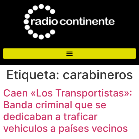
Etiqueta:
carabineros
Caen «Los Transportistas»:
Banda criminal que se
dedicaban a traficar
vehiculos a países vecinos