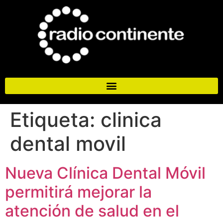
Etiqueta:
clinica
dental movil
Nueva Clínica Dental Móvil
permitirá mejorar la
atención de salud en el