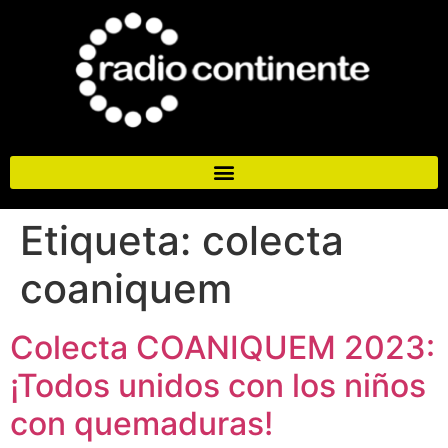
Etiqueta:
colecta
coaniquem
Colecta COANIQUEM 2023:
¡Todos unidos con los niños
con quemaduras!