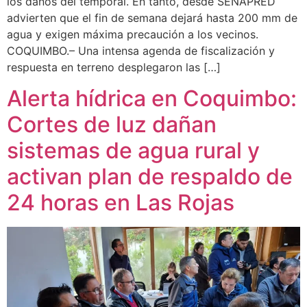
los daños del temporal. En tanto, desde SENAPRED
advierten que el fin de semana dejará hasta 200 mm de
agua y exigen máxima precaución a los vecinos.
COQUIMBO.– Una intensa agenda de fiscalización y
respuesta en terreno desplegaron las […]
Alerta hídrica en Coquimbo:
Cortes de luz dañan
sistemas de agua rural y
activan plan de respaldo de
24 horas en Las Rojas