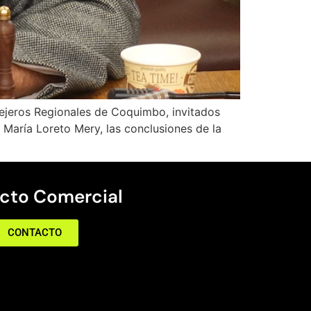
sejeros Regionales de Coquimbo, invitados
 María Loreto Mery, las conclusiones de la
cto Comercial
CONTACTO