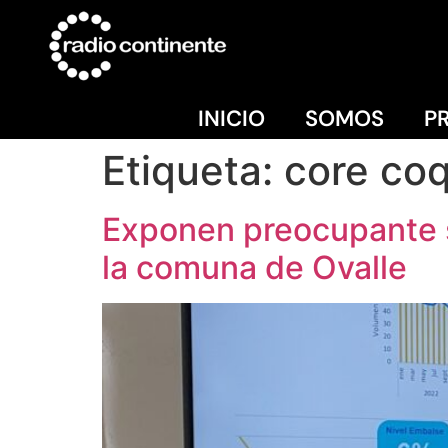
INICIO
SOMOS
P
Etiqueta:
core co
Exponen preocupante s
la comuna de Ovalle