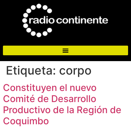
Etiqueta:
corpo
Constituyen el nuevo
Comité de Desarrollo
Productivo de la Región de
Coquimbo