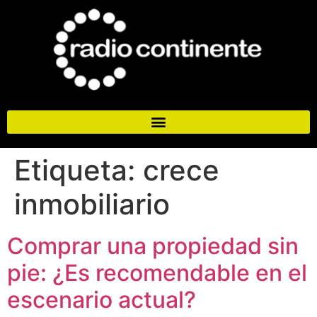
Etiqueta:
crece
inmobiliario
Comprar una propiedad sin
pie: ¿Es recomendable en el
escenario actual?