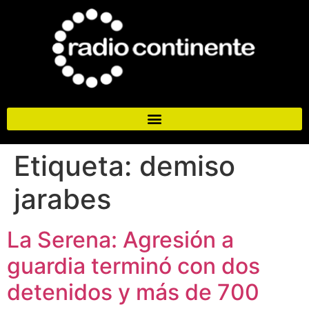
Etiqueta:
demiso
jarabes
La Serena: Agresión a
guardia terminó con dos
detenidos y más de 700