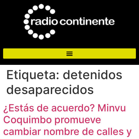
Etiqueta:
detenidos
desaparecidos
¿Estás de acuerdo? Minvu
Coquimbo promueve
cambiar nombre de calles y