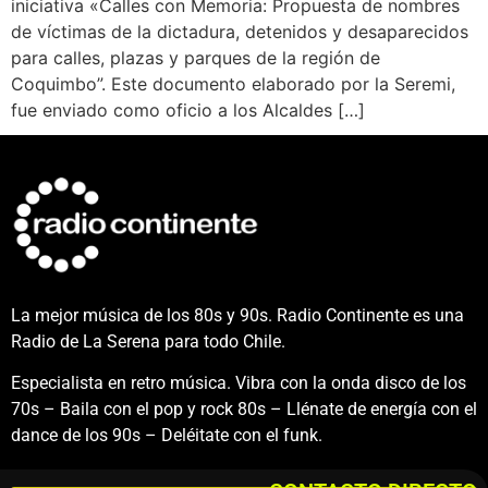
iniciativa «Calles con Memoria: Propuesta de nombres
de víctimas de la dictadura, detenidos y desaparecidos
para calles, plazas y parques de la región de
Coquimbo”. Este documento elaborado por la Seremi,
fue enviado como oficio a los Alcaldes […]
La mejor música de los 80s y 90s. Radio Continente es una
Radio de La Serena para todo Chile.
Especialista en retro música. Vibra con la onda disco de los
70s – Baila con el pop y rock 80s – Llénate de energía con el
dance de los 90s – Deléitate con el funk.