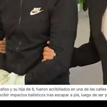
ños y su hija de 6, fueron acribillados en una de las calle
recibir impactos balísticos tras escapar a pie, luego de ser