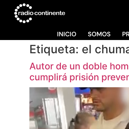
INICIO
SOMOS
P
Etiqueta:
el chum
Autor de un doble homi
cumplirá prisión preve