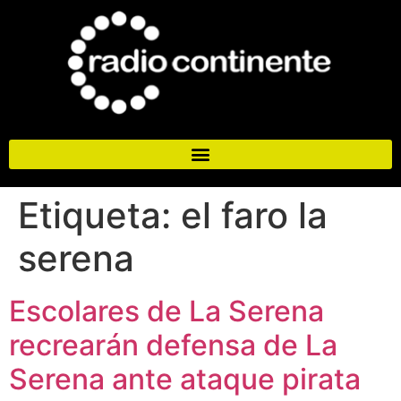
Etiqueta:
el faro la
serena
Escolares de La Serena
recrearán defensa de La
Serena ante ataque pirata