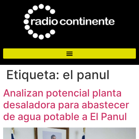
Etiqueta:
el panul
Analizan potencial planta
desaladora para abastecer
de agua potable a El Panul