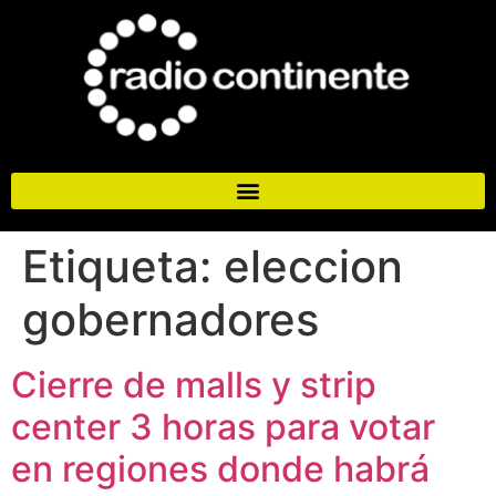
Etiqueta:
eleccion
gobernadores
Cierre de malls y strip
center 3 horas para votar
en regiones donde habrá