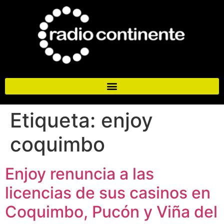
Etiqueta:
enjoy
coquimbo
Enjoy renuncia a las
licencias de sus casinos en
Coquimbo, Pucón y Viña del