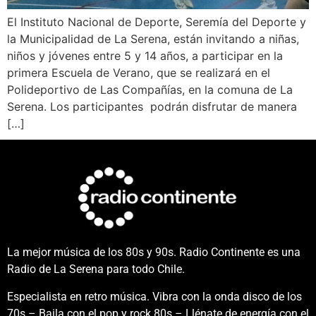
El Instituto Nacional de Deporte, Seremía del Deporte y
la Municipalidad de La Serena, están invitando a niñas,
niños y jóvenes entre 5 y 14 años, a participar en la
primera Escuela de Verano, que se realizará en el
Polideportivo de Las Compañías, en la comuna de La
Serena. Los participantes podrán disfrutar de manera
[…]
La mejor música de los 80s y 90s. Radio Continente es una
Radio de La Serena para todo Chile.
Especialista en retro música. Vibra con la onda disco de los
70s – Baila con el pop y rock 80s – Llénate de energía con el