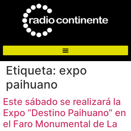
Etiqueta:
expo
paihuano
Este sábado se realizará la
Expo “Destino Paihuano” en
el Faro Monumental de La