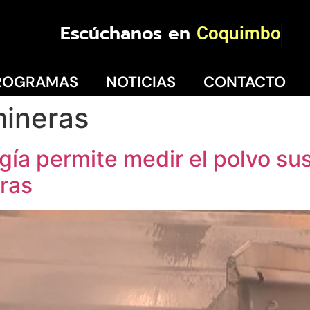
Escúchanos en
Coquimbo
ROGRAMAS
NOTICIAS
CONTACTO
mineras
ogía permite medir el polvo s
eras