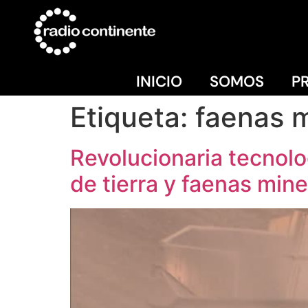
INICIO
SOMOS
P
Etiqueta:
faenas 
Revolucionaria tecnol
de tierra y faenas min