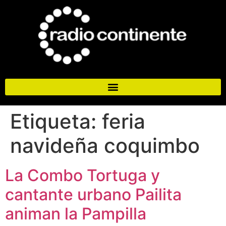
Etiqueta:
feria
navideña coquimbo
La Combo Tortuga y
cantante urbano Pailita
animan la Pampilla