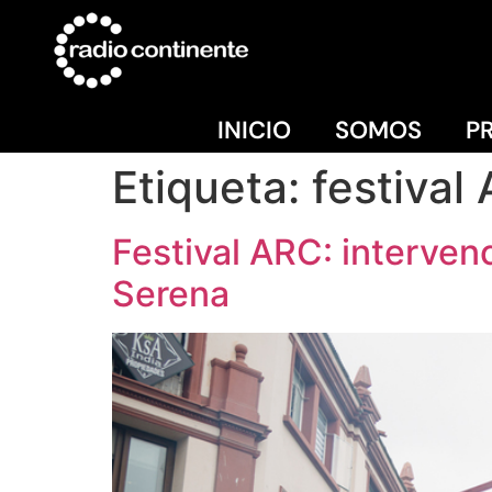
INICIO
SOMOS
P
Etiqueta:
festival
Festival ARC: interve
Serena