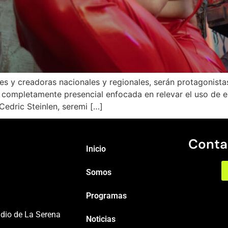
s y creadoras nacionales y regionales, serán protagonistas 
 completamente presencial enfocada en relevar el uso de 
 Cedric Steinlen, seremi […]
Conta
Inicio
Somos
Programas
adio de La Serena
Noticias