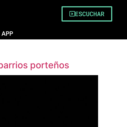
ESCUCHAR
APP
 barrios porteños