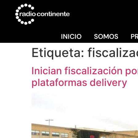
INICIO
SOMOS
P
Etiqueta:
fiscaliz
Inician fiscalización p
plataformas delivery