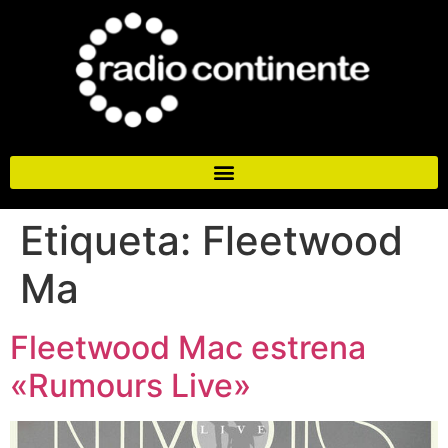
Etiqueta:
Fleetwood
Ma
Fleetwood Mac estrena
«Rumours Live»