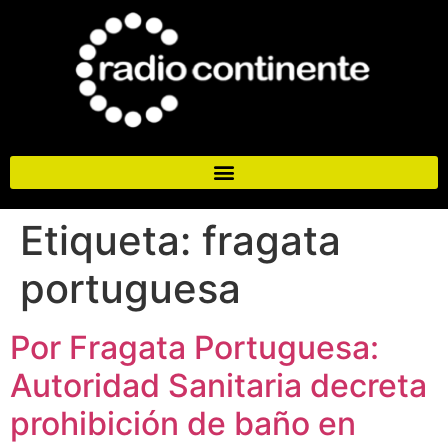
Etiqueta:
fragata
portuguesa
Por Fragata Portuguesa:
Autoridad Sanitaria decreta
prohibición de baño en