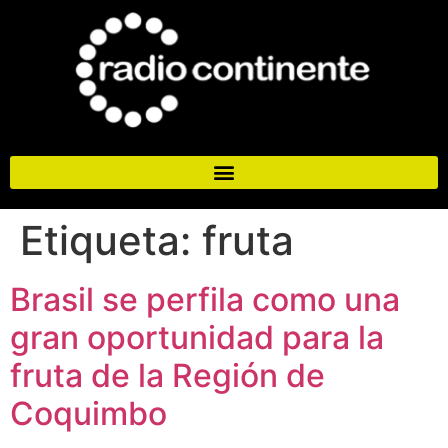
Etiqueta:
fruta
Brasil se perfila como una
gran oportunidad para la
fruta de la Región de
Coquimbo