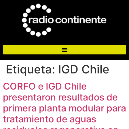
Etiqueta:
IGD Chile
CORFO e IGD Chile
presentaron resultados de
primera planta modular para
tratamiento de aguas