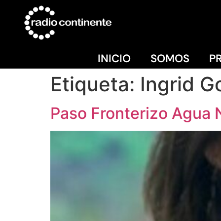
INICIO
SOMOS
P
Etiqueta:
Ingrid G
Paso Fronterizo Agua N