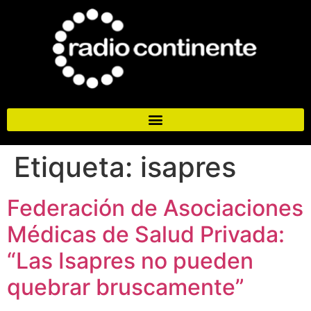
Etiqueta:
isapres
Federación de Asociaciones
Médicas de Salud Privada:
“Las Isapres no pueden
quebrar bruscamente”