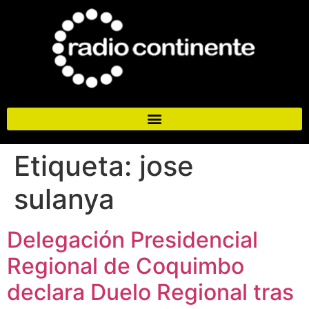
Etiqueta:
jose
sulanya
Delegación Presidencial
Regional de Coquimbo
declara Duelo Regional tras