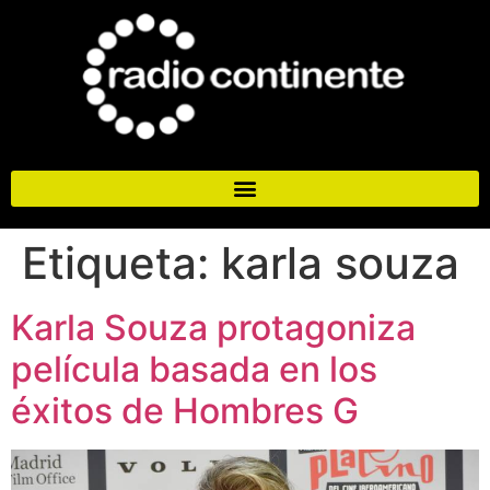
Etiqueta:
karla souza
Karla Souza protagoniza
película basada en los
éxitos de Hombres G