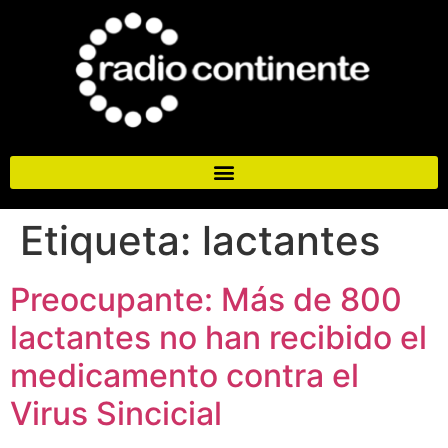
Etiqueta:
lactantes
Preocupante: Más de 800
lactantes no han recibido el
medicamento contra el
Virus Sincicial