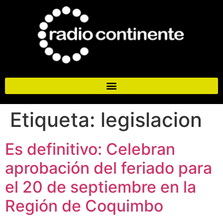
Etiqueta:
legislacion
Es definitivo: Celebran
aprobación del feriado para
el 20 de septiembre en la
Región de Coquimbo