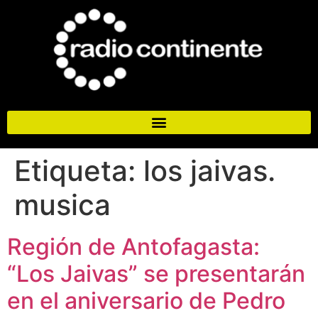
Etiqueta:
los jaivas.
musica
Región de Antofagasta:
“Los Jaivas” se presentarán
en el aniversario de Pedro