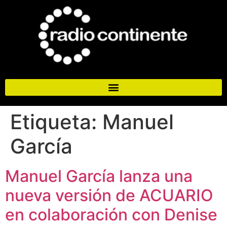
Etiqueta:
Manuel
García
Manuel García lanza una
nueva versión de ACUARIO
en colaboración con Denise