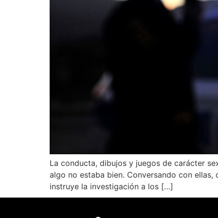
La conducta, dibujos y juegos de carácter sex
algo no estaba bien. Conversando con ellas, d
instruye la investigación a los […]