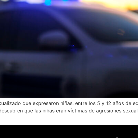
ualizado que expresaron niñas, entre los 5 y 12 años de eda
escubren que las niñas eran víctimas de agresiones sexuales